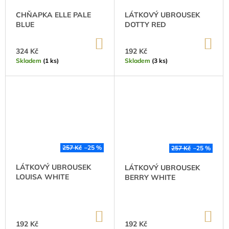
J
M
CHŇAPKA ELLE PALE
LÁTKOVÝ UBROUSEK
E
BLUE
DOTTY RED
M
O
E
DO
DO
KOŠÍKU
KO
324 Kč
192 Kč
B
UTĚRKA
Skladem
(1 ks)
Skladem
(3 ks)
ELLE
C
PALE
PINK
H
202
Kč
O
Původně:
270
D
Kč
257 Kč
–25 %
257 Kč
–25 %
Ě
LÁTKOVÝ UBROUSEK
LÁTKOVÝ UBROUSEK
.
LOUISA WHITE
BERRY WHITE
.
.
DO
DO
KOŠÍKU
KO
192 Kč
192 Kč