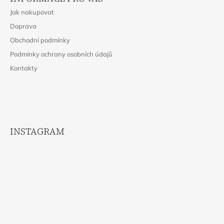
P
Jak nakupovat
A
Doprava
T
Obchodní podmínky
Í
Podmínky ochrany osobních údajů
Kontakty
INSTAGRAM