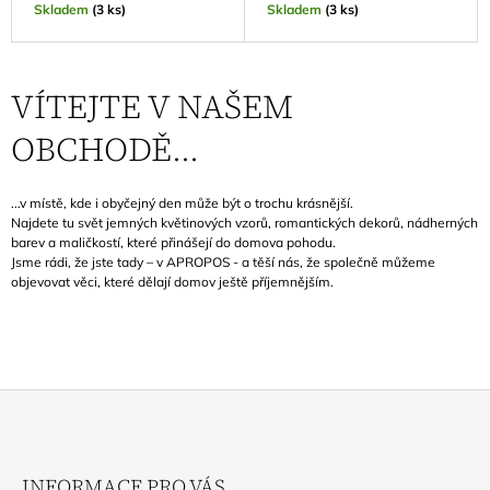
Skladem
(3 ks)
Skladem
(3 ks)
VÍTEJTE V NAŠEM
OBCHODĚ...
...
v místě, kde i obyčejný den může být o trochu krásnější.
Najdete tu svět jemných květinových vzorů, romantických dekorů, nádherných
barev a maličkostí, které přinášejí do domova pohodu.
Jsme rádi, že jste tady – v APROPOS - a těší nás, že společně můžeme
objevovat věci, které dělají domov ještě příjemnějším.
Z
Á
INFORMACE PRO VÁS