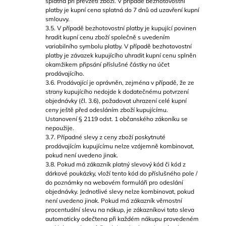
splatná při převzetí zboží. V případě bezhotovostní
platby je kupní cena splatná do 7 dnů od uzavření kupní
smlouvy.
3.5. V případě bezhotovostní platby je kupující povinen
hradit kupní cenu zboží společně s uvedením
variabilního symbolu platby. V případě bezhotovostní
platby je závazek kupujícího uhradit kupní cenu splněn
okamžikem připsání příslušné částky na účet
prodávajícího.
3.6. Prodávající je oprávněn, zejména v případě, že ze
strany kupujícího nedojde k dodatečnému potvrzení
objednávky (čl. 3.6), požadovat uhrazení celé kupní
ceny ještě před odesláním zboží kupujícímu.
Ustanovení § 2119 odst. 1 občanského zákoníku se
nepoužije.
3.7. Případné slevy z ceny zboží poskytnuté
prodávajícím kupujícímu nelze vzájemně kombinovat,
pokud není uvedeno jinak.
3.8. Pokud má zákazník platný slevový kód či kód z
dárkové poukázky, vloží tento kód do příslušného pole /
do poznámky na webovém formuláři pro odeslání
objednávky. Jednotlivé slevy nelze kombinovat, pokud
není uvedeno jinak. Pokud má zákazník věrnostní
procentuální slevu na nákup, je zákazníkovi tato sleva
automaticky odečtena při každém nákupu provedeném