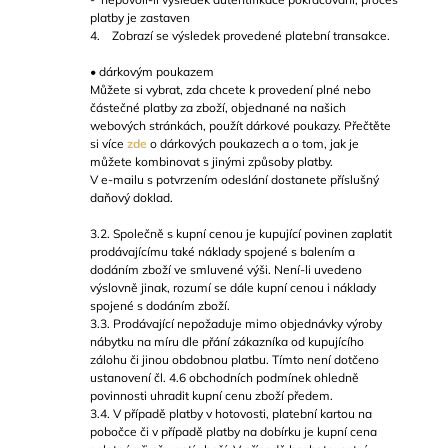
platby je zastaven
4. Zobrazí se výsledek provedené platební transakce.
• dárkovým poukazem
Můžete si vybrat, zda chcete k provedení plné nebo
částečné platby za zboží, objednané na našich
webových stránkách, použít dárkové poukazy. Přečtěte
si více
zde
o dárkových poukazech a o tom, jak je
můžete kombinovat s jinými způsoby platby.
V e-mailu s potvrzením odeslání dostanete příslušný
daňový doklad.
3.2. Společně s kupní cenou je kupující povinen zaplatit
prodávajícímu také náklady spojené s balením a
dodáním zboží ve smluvené výši. Není-li uvedeno
výslovně jinak, rozumí se dále kupní cenou i náklady
spojené s dodáním zboží.
3.3. Prodávající nepožaduje mimo objednávky výroby
nábytku na míru dle přání zákazníka od kupujícího
zálohu či jinou obdobnou platbu. Tímto není dotčeno
ustanovení čl. 4.6 obchodních podmínek ohledně
povinnosti uhradit kupní cenu zboží předem.
3.4. V případě platby v hotovosti, platební kartou na
pobočce či v případě platby na dobírku je kupní cena