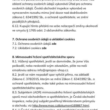
oblastí ochrany osobních údajů vykonává Úřad pro ochranu
osobních údajů. Česká obchodní inspekce vykonává ve
vymezeném rozsahu mimo jiné dozor nad dodržováním
zákona č. 634/1992 Sb., o ochraně spotřebitele, ve znění
pozdějších předpisů.
6.12. Kupující tímto přebírá na sebe nebezpečí změny okolností
ve smyslu § 1765 odst. 2 občanského zákoníku.
7. Ochrana osobních údajů a ukládání cookies
7.1. Ochrana osobních údajů
zde
7.2. Ukládání cookies
zde
8. Mimosoudní řešení spotřebitelského sporu
8.1. Vážený spotřebiteli, jestli se domníváte, že jsme Vás
poškodili, nebo nedostáli svým závazkům, pište na naši
emailovou adresu info@apropos-shop.cz.
8.2. Jestli se nám nepodaří spor vyřešit přímo, na základě
Zákona č. 378/2015, kterým se mění Zákon č. 634/1992 Sb., o
ochraně spotřebitele, máte také právo na mimosoudní řešení
spotřebitelského sporu.
8.3. Subjektem (ADR) mimosoudního řešení spotřebitelských
sporů mezi obchodníkem a spotřebitelem, je Česká obchodní
inspekce, nebo jiný subjekt pověřený Ministerstvem průmyslu
a obchodu, viz
http://www.mpo.cz/dokument169867.html
.
8.4. U České obchodní inspekce, má spotřebitel možnost podat