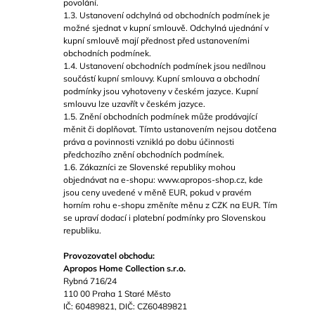
povolání.
J
1.3. Ustanovení odchylná od obchodních podmínek je
E
možné sjednat v kupní smlouvě. Odchylná ujednání v
M
kupní smlouvě mají přednost před ustanoveními
E
obchodních podmínek.
1.4. Ustanovení obchodních podmínek jsou nedílnou
součástí kupní smlouvy. Kupní smlouva a obchodní
SEDÁK
podmínky jsou vyhotoveny v českém jazyce. Kupní
LOUISA
smlouvu lze uzavřít v českém jazyce.
WHITE
1.5. Znění obchodních podmínek může prodávající
465
měnit či doplňovat. Tímto ustanovením nejsou dotčena
Kč
práva a povinnosti vzniklá po dobu účinnosti
Původně:
předchozího znění obchodních podmínek.
621
1.6. Zákazníci ze Slovenské republiky mohou
Kč
objednávat na e-shopu: www.apropos-shop.cz, kde
jsou ceny uvedené v měně EUR, pokud v pravém
horním rohu e-shopu změníte měnu z CZK na EUR. Tím
se upraví dodací i platební podmínky pro Slovenskou
republiku.
Provozovatel obchodu:
Apropos Home Collection s.r.o.
Rybná 716/24
110 00 Praha 1 Staré Město
IČ: 60489821, DIČ: CZ60489821