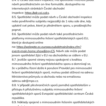
návrh prostřednictvím on-line formuláře, dostupného na
internetových stránkách České obchodní
inspekce:
https://adr.coi.cz/cs
.
8.5. Spotřebitel může podat návrh u České obchodní inspekce
nebo pověřeného subjektu nejpozději do 1 roku ode dne, kdy
uplatnil své právo, které je předmětem sporu, u prodávajícího
poprvé.
8.6. Spotřebitel může podat návrh také prostřednictvím
platformy mimosoudního řešení spotřebitelských sporů EU,
která je dostupná online
na:
https://webgate.ec.europa.eu/odr/main/index.cfm?
event=main.home.show&lng=CS
. Návrh zde může podat
jenom spotřebitel žijící v EU na obchodníka se sídlem v EU.
8.7. Jestliže sporné strany nejsou spokojené s kvalitou
mimosoudního řešení spotřebitelského sporu a domnívají se,
že v průběhu řízení došlo k porušení Pravidel pro mimosoudní
řešení spotřebitelských sporů, mohou podat stížnost na adresu
Ministerstva průmyslu a obchodu nebo na emailovou
adresu adr@mpo.cz.
8.8. V případě přeshraničních sporů pomáhá spotřebitelům v
přístupu k příslušnému subjektu mimosoudního řešení
spotřebitelských sporů Evropské spotřebitelské centrum Česká
republika.
8.9. Náklady spojené s mimosoudním řešením spotřebitelských