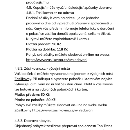
prodávajícímu.
4.8. Kupující může využít následující způsoby dopravy:
4.8.1. Zásilkovna.cz na adresu
Dodání zásilky k vám na adresu je do jednoho
pracovního dne od vyzvednutí přepravní společností u
nás. Kurýr vás předem informuje telefonicky o doručení
a pokusí se zásilku doručit opakovaně, celkem třikrát.
Kurýrovi můžete zaplatit
hotově i kartou.
Platba předem: 98 Kč
Platba na dobírku: 118 Kč
Pohyb své zásilky můžete sledovat on-line na webu:
https://www.zasilkovna.cz/vyhledavani
4.8.2. Zásilkovna.cz - výdejní místa
Váš balíček si můžete vyzvednout na jednom z výdejních míst
Zásilkovny
. Při nákupu si vyberete pobočku, která vám nejvíce
vyhovuje, a mi vám na ni balíček doručíme. Platit v Zásilkovně
lze hotově a na vybraných pobočkách i kartou.
Platba předem: 60 Kč
Platba na pobočce
:
80 Kč
Pohyb své zásilky můžete sledovat on-line na webu webu
Zásilkovny
https://www.zasilkovna.cz/vyhledavani
4.8.3. Doprava nábytku
Objednaný nábytek zasíláme přepravní společností Top Trans