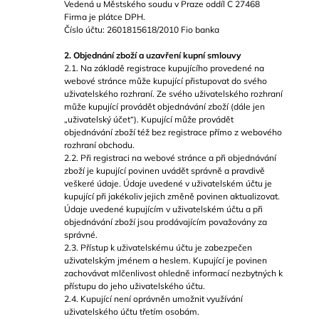
Vedená u Městského soudu v Praze oddíl C 27468
Firma je plátce DPH.
Číslo účtu: 2601815618/2010 Fio banka
2. Objednání zboží a uzavření kupní smlouvy
2.1. Na základě registrace kupujícího provedené na
webové stránce může kupující přistupovat do svého
uživatelského rozhraní. Ze svého uživatelského rozhraní
může kupující provádět objednávání zboží (dále jen
„uživatelský účet“). Kupující může provádět
objednávání zboží též bez registrace přímo z webového
rozhraní obchodu.
2.2. Při registraci na webové stránce a při objednávání
zboží je kupující povinen uvádět správně a pravdivě
veškeré údaje. Údaje uvedené v uživatelském účtu je
kupující při jakékoliv jejich změně povinen aktualizovat.
Údaje uvedené kupujícím v uživatelském účtu a při
objednávání zboží jsou prodávajícím považovány za
správné.
2.3. Přístup k uživatelskému účtu je zabezpečen
uživatelským jménem a heslem. Kupující je povinen
zachovávat mlčenlivost ohledně informací nezbytných k
přístupu do jeho uživatelského účtu.
2.4. Kupující není oprávněn umožnit využívání
uživatelského účtu třetím osobám.