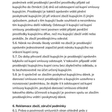
podmínek vrátí prodávající peněžní prostředky přijaté od
kupujícího do čtrnácti (14) dnů od odstoupení od kupní smlouvy
kupujícím. Prodávající je taktéž oprávněn vrátit plnění
poskytnuté kupujícím již při vrácení zboží kupujícím či jiným
způsobem, pokud s tím kupující bude souhlasit a nevzniknou
tím kupujícímu další náklady. Odstoupí-li kupující od kupní
smlouvy, prodávající není povinen vrátit přijaté peněžní
prostředky kupujícímu dříve, než mu kupující zboží vrátí nebo
prokáže, že zboží prodávajícímu odeslal.
5.6. Nárok na úhradu škody vzniklé na zboží je prodávající
oprávněn jednostranně započíst proti nároku kupujícího na
vrácení kupní ceny.
5.7. Do doby převzetí zboží kupujícím je prodávající oprávněn
kdykoliv od kupní smlouvy odstoupit. V takovém případě vrátí
prodávající kupujícímu kupní cenu bez zbytečného odkladu, a
to bezhotovostně na účet určený kupujícím.
5.8. Je-li společně se zbožím poskytnut kupujícímu dárek, je
darovací smlouva mezi prodávajícím a kupujícím uzavřena s
rozvazovací podmínkou, že dojde-li k odstoupení od kupní
smlouvy kupujícím, pozbývá darovací smlouva ohledně
takového dárku účinnosti a kupující je povinen spolu se zbožím
prodávajícímu vrátit i poskytnutý dárek.
6. Reklamace zboží, záruční podmínky
6.1. Práva a povinnosti smluvních stran ohledně práv z