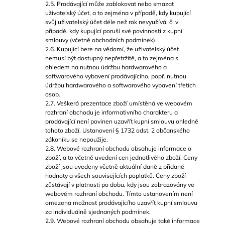
2.5. Prodávající může zablokovat nebo smazat
uživatelský účet, a to zejména v případě, kdy kupující
svůj uživatelský účet déle než rok nevyužívá, či v
případě, kdy kupující poruší své povinnosti z kupní
smlouvy (včetně obchodních podmínek).
2.6. Kupující bere na vědomí, že uživatelský účet
nemusí být dostupný nepřetržitě, a to zejména s
ohledem na nutnou údržbu hardwarového a
softwarového vybavení prodávajícího, popř. nutnou
údržbu hardwarového a softwarového vybavení třetích
osob.
2.7. Veškerá prezentace zboží umístěná ve webovém
rozhraní obchodu je informativního charakteru a
prodávající není povinen uzavřít kupní smlouvu ohledně
tohoto zboží. Ustanovení § 1732 odst. 2 občanského
zákoníku se nepoužije.
2.8. Webové rozhraní obchodu obsahuje informace o
zboží, a to včetně uvedení cen jednotlivého zboží. Ceny
zboží jsou uvedeny včetně aktuální daně z přidané
hodnoty a všech souvisejících poplatků. Ceny zboží
zůstávají v platnosti po dobu, kdy jsou zobrazovány ve
webovém rozhraní obchodu. Tímto ustanovením není
omezena možnost prodávajícího uzavřít kupní smlouvu
za individuálně sjednaných podmínek.
2.9. Webové rozhraní obchodu obsahuje také informace