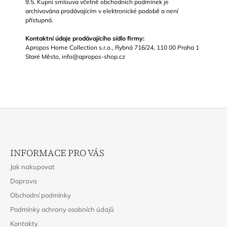
9.5. Kupní smlouva včetně obchodních podmínek je
archivována prodávajícím v elektronické podobě a není
přístupná.
Kontaktní údaje prodávajícího sídlo firmy:
Apropos Home Collection s.r.o., Rybná 716/24, 110 00 Praha 1
Staré Město, info@apropos-shop.cz
Z
Á
INFORMACE PRO VÁS
P
Jak nakupovat
A
Doprava
T
Obchodní podmínky
Í
Podmínky ochrany osobních údajů
Kontakty