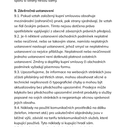
sporů si strany nesou samy.
9. Závěrečná ustanovení
9.1. Pokud vztah založený kupní smlouvou obsahuje
mezinárodní (zahraniční) prvek, pak strany sjednávají, že vztah
se řídí českým právem. Tímto nejsou dotčena práva
spotřebitele vyplývající z obecně závazných právních předpisů.
9.2. Je-li některé ustanovení obchodních podmínek neplatné
nebo neúčinné, nebo se takovým stane, namísto neplatných
ustanovení nastoupí ustanovení, jehož smysl se neplatnému
ustanovení co nejvíce přibližuje. Neplatností nebo neúčinností
jednoho ustanovení není dotknutá platnost ostatních
ustanovení. Změny a doplňky kupní smlouvy či obchodních
podmínek vyžadují písemnou formu.
9.3. Upozorňujeme, že informace na webových stránkách jsou
zčásti přebírány od třetích stran, mohou obsahovat věcné a
technické nepřesnosti či typografické chyby a mohou být
aktualizovány bez předchozího upozornění. Prodejce může
kdykoliv bez předchozího upozornění změnit produkty a služby
popsané na svých stránkách a negarantuje věcnou správnost
jejich obsahu.
9.4. Náklady na použití komunikačních prostředků na dálku
(telefon, internet atd.) pro uskutečnění objednávky jsou v
běžné výši, závislé na tarifu telekomunikačních služeb, které
kupující používá. Tyto náklady si kupující hradí sám.