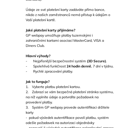
Údaje ze své platební karty zadáváte přímo bance,
nikdo z našich zaměstnanců nemá přístup k údajům o
Vaší platební kartě.
Jaké platební karty přijímáme?
GP webpay umožňuje platby tuzemskými i
zahraničními kartami asociací MasterCard, VISA a
Diners Club.
Hlavní výhody?
- Nejpřísnější bezpečnostní systém
(3D Secure)
.
- Spolehlivá funkčnost
24 hodin denně
, 7 dní v týdnu.
- Rychlé zpracování platby.
Jak to funguje?
1. Vyberte platbu platební kartou.
2. Zobrazí se vám bezpečná platební stránka systému,
na níž vyplníte údaje a potvrdíte požadavek na
provedení platby.
3. Systém GP webpay provede autentifikaci držitele
karty
- pokud výsledek autentifikace povolí platbu, systém
odešle požadavek na autorizaci objednávky
- nepovolí-li výsledek autentifikace pokračování, proces