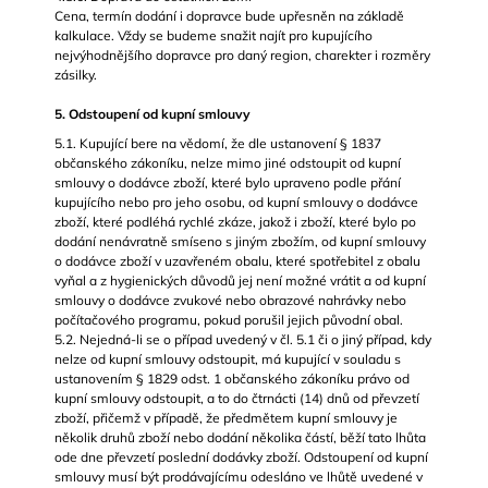
Cena, termín dodání i dopravce bude upřesněn na základě
kalkulace. Vždy se budeme snažit najít pro kupujícího
nejvýhodnějšího dopravce pro daný region, charekter i rozměry
zásilky.
5. Odstoupení od kupní smlouvy
5.1. Kupující bere na vědomí, že dle ustanovení § 1837
občanského zákoníku, nelze mimo jiné odstoupit od kupní
smlouvy o dodávce zboží, které bylo upraveno podle přání
kupujícího nebo pro jeho osobu, od kupní smlouvy o dodávce
zboží, které podléhá rychlé zkáze, jakož i zboží, které bylo po
dodání nenávratně smíseno s jiným zbožím, od kupní smlouvy
o dodávce zboží v uzavřeném obalu, které spotřebitel z obalu
vyňal a z hygienických důvodů jej není možné vrátit a od kupní
smlouvy o dodávce zvukové nebo obrazové nahrávky nebo
počítačového programu, pokud porušil jejich původní obal.
5.2. Nejedná-li se o případ uvedený v čl. 5.1 či o jiný případ, kdy
nelze od kupní smlouvy odstoupit, má kupující v souladu s
ustanovením § 1829 odst. 1 občanského zákoníku právo od
kupní smlouvy odstoupit, a to do čtrnácti (14) dnů od převzetí
zboží, přičemž v případě, že předmětem kupní smlouvy je
několik druhů zboží nebo dodání několika částí, běží tato lhůta
ode dne převzetí poslední dodávky zboží. Odstoupení od kupní
smlouvy musí být prodávajícímu odesláno ve lhůtě uvedené v