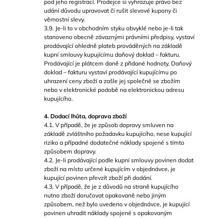
pod jeho registrací. Prodejce si vyhrazuje právo bez
udání důvodu upravovat či rušit slevové kupony či
věrnostní slevy.
3.9. Je-li to v obchodním styku obvyklé nebo je-li tak
stanoveno obecně závaznými právními předpisy, vystaví
prodávající ohledně plateb prováděných na základě
kupní smlouvy kupujícímu daňový doklad – fakturu.
Prodávající je plátcem daně z přidané hodnoty. Daňový
doklad – fakturu vystaví prodávající kupujícímu po
uhrazení ceny zboží a zašle jej společně se zbožím
nebo v elektronické podobě na elektronickou adresu
kupujícího.
4. Dodací lhůta, doprava zboží
4.1. V případě, že je způsob dopravy smluven na
základě zvláštního požadavku kupujícího, nese kupující
riziko a případné dodatečné náklady spojené s tímto
způsobem dopravy.
4.2. Je-li prodávající podle kupní smlouvy povinen dodat
zboží na místo určené kupujícím v objednávce, je
kupující povinen převzít zboží při dodání.
4.3. V případě, že je z důvodů na straně kupujícího
nutno zboží doručovat opakovaně nebo jiným
způsobem, než bylo uvedeno v objednávce, je kupující
povinen uhradit náklady spojené s opakovaným