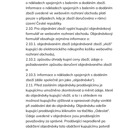
o nákladech spojených s balením a dodáním zboží.
Informace o nákladech spojených s balením a dodáním
zboží uvedené ve webovém rozhraní obchodu platí
pouze v případech, kdy je zboží doručováno v rámci
území České republiky.
2.10. Pro objednání zboží vyplní kupující objednávkový
formulář ve webovém rozhraní obchodu. Objednávkový
formulář obsahuje zejména informace o:
2.10.1. objednávaném zboží (objednávané zboží „vloží“
kupující do elektronického nákupního košíku webového
rozhraní obchodu),
2.10.2. způsobu úhrady kupní ceny zboží, údaje o
požadovaném způsobu doručení objednávaného zboží
a
2.10.3. informace o nákladech spojených s dodáním
zboží (dále společně jen jako „objednávka“).
2.11. Před zasláním objednávky prodávajícímu je
kupujícímu umožněno zkontrolovat a měnit údaje, které
do objednávky kupující vložil, a to i s ohledem na
možnost kupujícího zjišťovat a opravovat chyby vzniklé
při zadávání dat do objednávky. Objednávku odešle
kupující prodávajícímu kliknutím na tlačítko „Odeslat“.
Údaje uvedené v objednávce jsou prodávajícím
považovány za správné. Prodávající neprodleně po
obdržení objednávky toto obdržení kupujícímu potvrdí