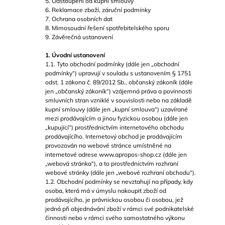
5. Odstoupení od kupní smlouvy
A
6. Reklamace zboží, záruční podmínky
7. Ochrana osobních dat
J
8. Mimosoudní řešení spotřebitelského sporu
Í
9. Závěrečná ustanovení
T
1. Úvodní ustanovení
?
1.1. Tyto obchodní podmínky (dále jen „obchodní
podmínky“) upravují v souladu s ustanovením § 1751
odst. 1 zákona č. 89/2012 Sb., občanský zákoník (dále
jen „občanský zákoník“) vzájemná práva a povinnosti
smluvních stran vzniklé v souvislosti nebo na základě
kupní smlouvy (dále jen „kupní smlouva“) uzavírané
HLEDAT
mezi prodávajícím a jinou fyzickou osobou (dále jen
„kupující“) prostřednictvím internetového obchodu
prodávajícího. Internetový obchod je prodávajícím
provozován na webové stránce umístněné na
internetové adrese www.apropos-shop.cz (dále jen
D
„webová stránka“), a to prostřednictvím rozhraní
O
webové stránky (dále jen „webové rozhraní obchodu“).
P
1.2. Obchodní podmínky se nevztahují na případy, kdy
O
osoba, která má v úmyslu nakoupit zboží od
R
prodávajícího, je právnickou osobou či osobou, jež
U
jedná při objednávání zboží v rámci své podnikatelské
Č
činnosti nebo v rámci svého samostatného výkonu
U