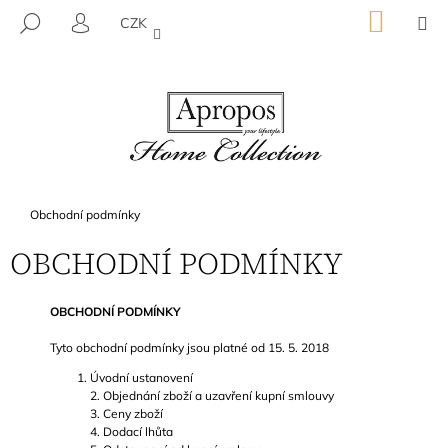
K
Přejít
NÁKU
M
HLEDAT
CZK
na
KOŠÍK
O
PŘIHLÁŠENÍ
ZPĚT
ZPĚT
obsah
Š
Í
C
K
O
P
O
T
Domů
Obchodní podmínky
Ř
OBCHODNÍ PODMÍNKY
E
B
U
OBCHODNÍ PODMÍNKY
J
Tyto obchodní podmínky jsou platné od 15. 5. 2018
E
Úvodní ustanovení
T
2. Objednání zboží a uzavření kupní smlouvy
E
3. Ceny zboží
4. Dodací lhůta
N