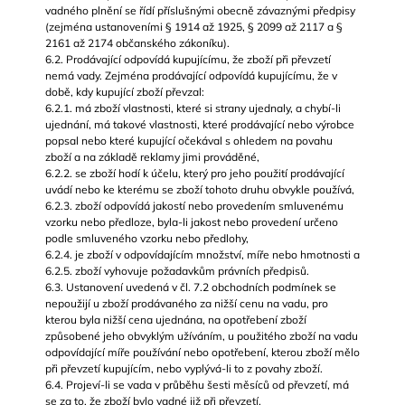
vadného plnění se řídí příslušnými obecně závaznými předpisy
(zejména ustanoveními § 1914 až 1925, § 2099 až 2117 a §
2161 až 2174 občanského zákoníku).
6.2. Prodávající odpovídá kupujícímu, že zboží při převzetí
nemá vady. Zejména prodávající odpovídá kupujícímu, že v
době, kdy kupující zboží převzal:
6.2.1. má zboží vlastnosti, které si strany ujednaly, a chybí-li
ujednání, má takové vlastnosti, které prodávající nebo výrobce
popsal nebo které kupující očekával s ohledem na povahu
zboží a na základě reklamy jimi prováděné,
6.2.2. se zboží hodí k účelu, který pro jeho použití prodávající
uvádí nebo ke kterému se zboží tohoto druhu obvykle používá,
6.2.3. zboží odpovídá jakostí nebo provedením smluvenému
vzorku nebo předloze, byla-li jakost nebo provedení určeno
podle smluveného vzorku nebo předlohy,
6.2.4. je zboží v odpovídajícím množství, míře nebo hmotnosti a
6.2.5. zboží vyhovuje požadavkům právních předpisů.
6.3. Ustanovení uvedená v čl. 7.2 obchodních podmínek se
nepoužijí u zboží prodávaného za nižší cenu na vadu, pro
kterou byla nižší cena ujednána, na opotřebení zboží
způsobené jeho obvyklým užíváním, u použitého zboží na vadu
odpovídající míře používání nebo opotřebení, kterou zboží mělo
při převzetí kupujícím, nebo vyplývá-li to z povahy zboží.
6.4. Projeví-li se vada v průběhu šesti měsíců od převzetí, má
se za to, že zboží bylo vadné již při převzetí.