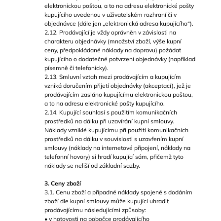
elektronickou poštou, a to na adresu elektronické pošty
kupujícího uvedenou v uživatelském rozhraní či v
objednávce (dále jen „elektronická adresa kupujícího“).
2.12. Prodávající je vždy oprávněn v závislosti na
charakteru objednávky (množství zboží, výše kupní
ceny, předpokládané náklady na dopravu) požádat
kupujícího o dodatečné potvrzení objednávky (například
písemně či telefonicky).
2.13. Smluvní vztah mezi prodávajícím a kupujícím
vzniká doručením přijetí objednávky (akceptací), jež je
prodávajícím zasláno kupujícímu elektronickou poštou,
a to na adresu elektronické pošty kupujícího.
2.14. Kupující souhlasí s použitím komunikačních
prostředků na dálku při uzavírání kupní smlouvy.
Náklady vzniklé kupujícímu při použití komunikačních
prostředků na dálku v souvislosti s uzavřením kupní
smlouvy (náklady na internetové připojení, náklady na
telefonní hovory) si hradí kupující sám, přičemž tyto
náklady se neliší od základní sazby.
3. Ceny zboží
3.1. Cenu zboží a případné náklady spojené s dodáním
zboží dle kupní smlouvy může kupující uhradit
prodávajícímu následujícími způsoby:
• v hotovosti na pobočce prodávajícího