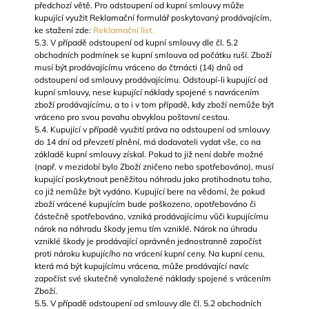
předchozí větě. Pro odstoupení od kupní smlouvy může
kupující využit Reklamační formulář poskytovaný prodávajícím,
ke stažení zde:
Reklamační list
.
5.3. V případě odstoupení od kupní smlouvy dle čl. 5.2
obchodních podmínek se kupní smlouva od počátku ruší. Zboží
musí být prodávajícímu vráceno do čtrnácti (14) dnů od
odstoupení od smlouvy prodávajícímu. Odstoupí-li kupující od
kupní smlouvy, nese kupující náklady spojené s navrácením
zboží prodávajícímu, a to i v tom případě, kdy zboží nemůže být
vráceno pro svou povahu obvyklou poštovní cestou.
5.4. Kupující v případě využití práva na odstoupení od smlouvy
do 14 dní od převzetí plnění, má dodavateli vydat vše, co na
základě kupní smlouvy získal. Pokud to již není dobře možné
(např. v mezidobí bylo Zboží zničeno nebo spotřebováno), musí
kupující poskytnout peněžitou náhradu jako protihodnotu toho,
co již nemůže být vydáno. Kupující bere na vědomí, že pokud
zboží vrácené kupujícím bude poškozeno, opotřebováno či
částečně spotřebováno, vzniká prodávajícímu vůči kupujícímu
nárok na náhradu škody jemu tím vzniklé. Nárok na úhradu
vzniklé škody je prodávající oprávněn jednostranně započíst
proti nároku kupujícího na vrácení kupní ceny. Na kupní cenu,
která má být kupujícímu vrácena, může prodávající navíc
započíst své skutečně vynaložené náklady spojené s vrácením
Zboží.
5.5. V případě odstoupení od smlouvy dle čl. 5.2 obchodních