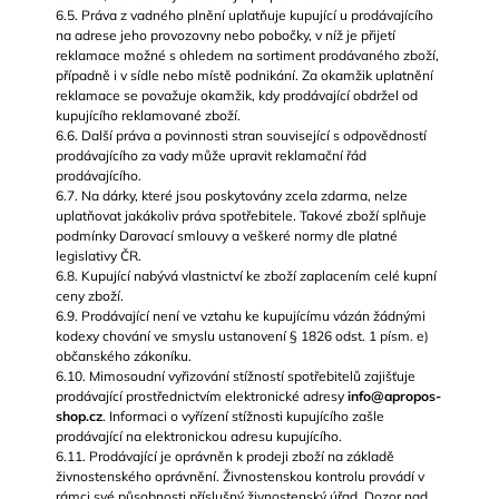
6.5. Práva z vadného plnění uplatňuje kupující u prodávajícího
na adrese jeho provozovny nebo pobočky, v níž je přijetí
reklamace možné s ohledem na sortiment prodávaného zboží,
případně i v sídle nebo místě podnikání. Za okamžik uplatnění
reklamace se považuje okamžik, kdy prodávající obdržel od
kupujícího reklamované zboží.
6.6. Další práva a povinnosti stran související s odpovědností
prodávajícího za vady může upravit reklamační řád
prodávajícího.
6.7. Na dárky, které jsou poskytovány zcela zdarma, nelze
uplatňovat jakákoliv práva spotřebitele. Takové zboží splňuje
podmínky Darovací smlouvy a veškeré normy dle platné
legislativy ČR.
6.8. Kupující nabývá vlastnictví ke zboží zaplacením celé kupní
ceny zboží.
6.9. Prodávající není ve vztahu ke kupujícímu vázán žádnými
kodexy chování ve smyslu ustanovení § 1826 odst. 1 písm. e)
občanského zákoníku.
6.10. Mimosoudní vyřizování stížností spotřebitelů zajišťuje
prodávající prostřednictvím elektronické adresy
info@apropos-
shop.cz
. Informaci o vyřízení stížnosti kupujícího zašle
prodávající na elektronickou adresu kupujícího.
6.11. Prodávající je oprávněn k prodeji zboží na základě
živnostenského oprávnění. Živnostenskou kontrolu provádí v
rámci své působnosti příslušný živnostenský úřad. Dozor nad