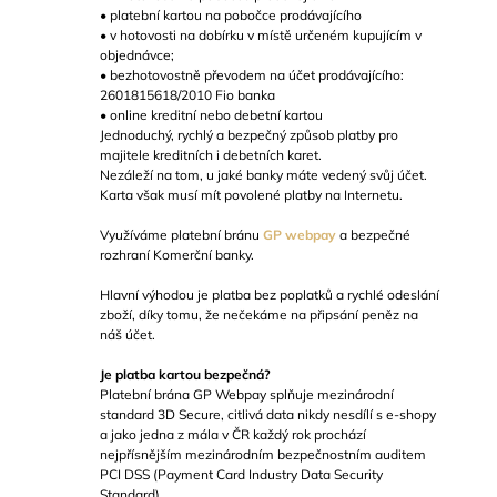
• platební kartou na pobočce prodávajícího
• v hotovosti na dobírku v místě určeném kupujícím v
objednávce;
• bezhotovostně převodem na účet prodávajícího:
2601815618/2010 Fio banka
• online kreditní nebo debetní kartou
Jednoduchý, rychlý a bezpečný způsob platby pro
majitele kreditních i debetních karet.
Nezáleží na tom, u jaké banky máte vedený svůj účet.
Karta však musí mít povolené platby na Internetu.
Využíváme platební bránu
GP webpay
a bezpečné
rozhraní Komerční banky.
Hlavní výhodou je platba bez poplatků a rychlé odeslání
zboží, díky tomu, že nečekáme na připsání peněz na
náš účet.
Je platba kartou bezpečná?
Platební brána GP Webpay splňuje mezinárodní
standard 3D Secure, citlivá data nikdy nesdílí s e-shopy
a jako jedna z mála v ČR každý rok prochází
nejpřísnějším mezinárodním bezpečnostním auditem
PCI DSS (Payment Card Industry Data Security
Standard).