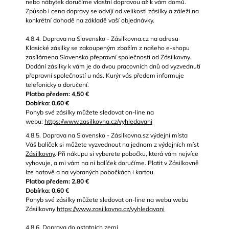
nebo nábytek doručíme vlastní dopravou až k vám domů.
Způsob i cena dopravy se odvíjí od velikosti zásilky a záleží na
konkrétní dohodě na základě vaší objednávky.
4.8.4. Doprava na Slovensko - Zásilkovna.cz na adresu
Klasické zásilky se zakoupeným zbožím z našeho e-shopu
zasílámena Slovensko přepravní společností od Zásilkovny.
Dodání zásilky k vám je do dvou pracovních dnů od vyzvednutí
přepravní společností u nás. Kurýr vás předem informuje
telefonicky o doručení.
Platba předem: 4,50 €
Dobírka
:
0,60 €
Pohyb své zásilky můžete sledovat on-line na
webu:
https://www.zasilkovna.cz/vyhledavani
4.8.5. Doprava na Slovensko - Zásilkovna.sz výdejní místa
Váš balíček si můžete vyzvednout na jednom z výdejních míst
Zásilkovny
. Při nákupu si vyberete pobočku, která vám nejvíce
vyhovuje, a mi vám na ni balíček doručíme. Platit v Zásilkovně
lze hotově a na vybraných pobočkách i kartou.
Platba předem: 2,80 €
Dobírka
:
0,60 €
Pohyb své zásilky můžete sledovat on-line na webu webu
Zásilkovny
https://www.zasilkovna.cz/vyhledavani
4.8.6. Doprava do ostatních zemí