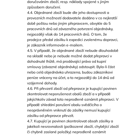
doručováním zboží, resp. náklady spojené s jiným
způsobem doručení.
4.4. Objednané zboží bude dle jeho dostupnosti a
provozních možností dodavatele dodáno v co nejkratší
době poštou nebo jiným přepravcem, obvykle do 5
pracovních dnů od závazného potvrzení objednávky,
nejpozději však do 14 pracovních dnů. O tom, že
prodejce předal zásilku k expedici zvolenému dopravci,
je zákazník informován e-mailem.
4.5. V případě, že objednané zboží nebude dlouhodobě
na skladě nebo je nebude možné dodat přepravci v
dohodnuté lhůtě, má prodávající právo od kupní
smlouvy (závazné objednávky) odstoupit. Byla-li část
nebo celá objednávka uhrazena, budou zákazníkovi
peníze vráceny na účet, a to nejpozději do 14 dnů od
vzájemné dohody.
4.6. Při převzetí zboží od přepravce je kupující povinen
zkontrolovat neporušenost obalů zboží a v případě
jakýchkoliv závad toto neprodleně oznámit přepravci. V
případě shledání porušení obalu svědčícího o
neoprávněném vniknutí do zásilky nemusí kupující
zásilku od přepravce převzít.
4.7. Kupující je povinen zkontrolovat obsah zásilky a
jakékoli nesrovnalosti (poškozené zboží, chybějící zboží
či chybně zaslané položky) neprodleně oznámit