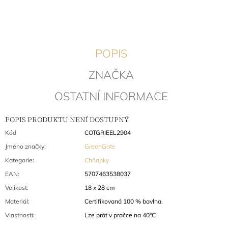
J
E
M
E
POPIS
LÁTKOVÝ
UBROUSEK
ZNAČKA
DOTTY
RED
OSTATNÍ INFORMACE
192
Kč
Původně:
POPIS PRODUKTU NENÍ DOSTUPNÝ
257
Kód
COTGRIEEL2904
Kč
Jméno značky
:
GreenGate
Kategorie
:
Chňapky
EAN
:
5707463538037
Velikost
:
18 x 28 cm
Materiál
:
Certifikovaná 100 % bavlna.
Vlastnosti
:
Lze prát v pračce na 40°C