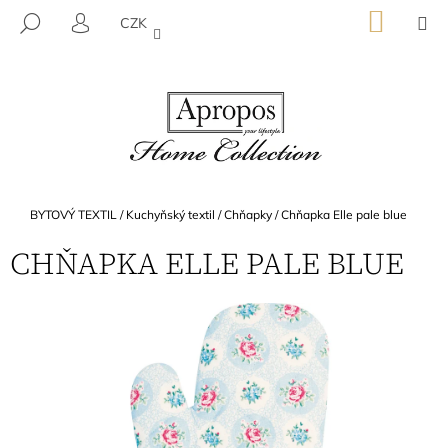
K
Přejít
NÁKU
M
HLEDAT
CZK
na
KOŠÍK
O
PŘIHLÁŠENÍ
ZPĚT
ZPĚT
obsah
Š
Í
C
K
O
P
O
T
Domů
BYTOVÝ TEXTIL
/
Kuchyňský textil
/
Chňapky
/
Chňapka Elle pale blue
Ř
CHŇAPKA ELLE PALE BLUE
E
B
U
J
E
T
E
N