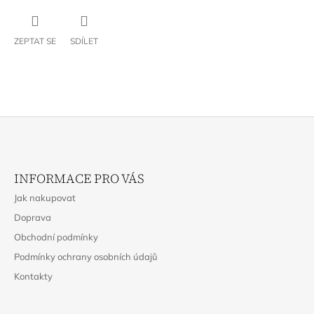
ZEPTAT SE
SDÍLET
Z
Á
INFORMACE PRO VÁS
P
Jak nakupovat
A
Doprava
T
Obchodní podmínky
Í
Podmínky ochrany osobních údajů
Kontakty