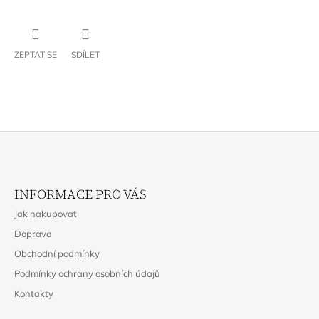
ZEPTAT SE
SDÍLET
Z
Á
INFORMACE PRO VÁS
P
Jak nakupovat
A
Doprava
T
Obchodní podmínky
Í
Podmínky ochrany osobních údajů
Kontakty