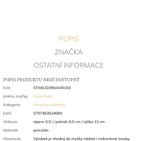
J
E
M
E
POPIS
UTĚRKA
ELLE
PALE
ZNAČKA
PINK
202
OSTATNÍ INFORMACE
Kč
Původně:
270
POPIS PRODUKTU NENÍ DOSTUPNÝ
Kč
Kód
STWJUG05NAVI0104
Jméno značky
:
GreenGate
Kategorie
:
Konvičky a džbány
EAN
:
5707463534084
Velikost
:
objem 0,5 l / průměr 9,5 cm / výška 13 cm
Materiál
:
porcelán
Vlastnosti
:
Výrobek je vhodný do myčky nádobí i mikrovlnné trouby.