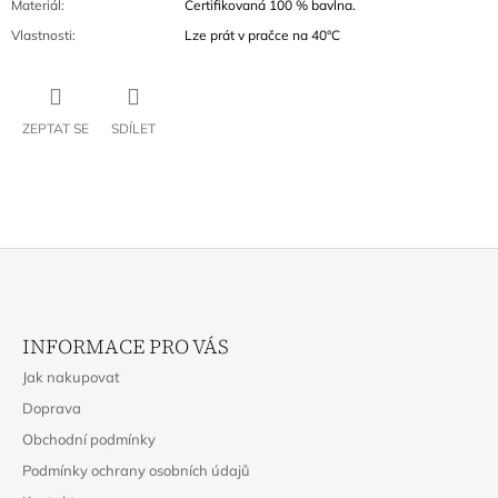
Materiál
:
Certifikovaná 100 % bavlna.
Vlastnosti
:
Lze prát v pračce na 40°C
ZEPTAT SE
SDÍLET
Z
Á
INFORMACE PRO VÁS
P
Jak nakupovat
A
Doprava
T
Obchodní podmínky
Í
Podmínky ochrany osobních údajů