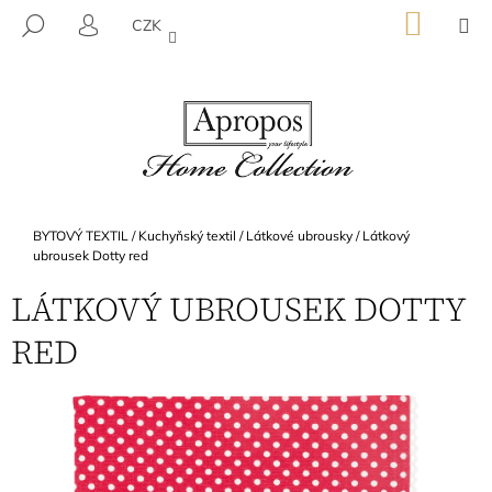
K
Přejít
NÁKU
M
HLEDAT
CZK
na
KOŠÍK
O
PŘIHLÁŠENÍ
ZPĚT
ZPĚT
obsah
Š
Í
C
K
O
P
O
T
Domů
BYTOVÝ TEXTIL
/
Kuchyňský textil
/
Látkové ubrousky
/
Látkový
Ř
ubrousek Dotty red
E
LÁTKOVÝ UBROUSEK DOTTY
B
RED
U
J
E
T
E
N