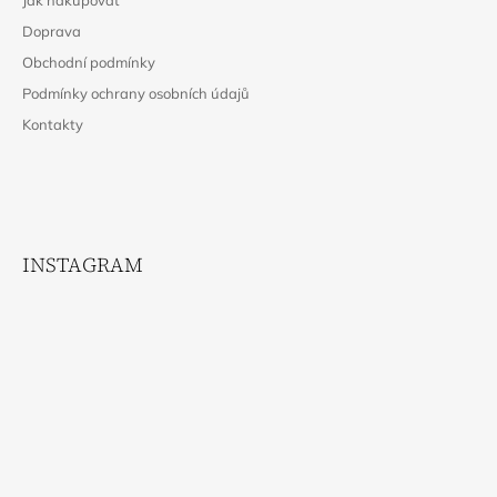
Jak nakupovat
A
Doprava
T
Obchodní podmínky
Í
Podmínky ochrany osobních údajů
Kontakty
INSTAGRAM