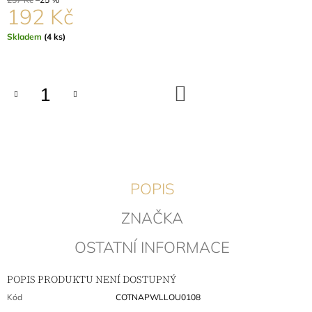
192 Kč
J
E
M
Měrná
Skladem
(4 ks)
cena:
E
CHŇAPKA
DO
ELLE
KOŠÍKU
PALE
BLUE
324
Kč
Původně:
432
Kč
POPIS
ZNAČKA
OSTATNÍ INFORMACE
POPIS PRODUKTU NENÍ DOSTUPNÝ
Kód
COTNAPWLLOU0108