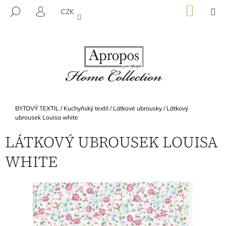
K
Přejít
NÁKU
M
HLEDAT
CZK
na
KOŠÍK
O
PŘIHLÁŠENÍ
ZPĚT
ZPĚT
obsah
Š
Í
C
K
O
P
O
T
Domů
BYTOVÝ TEXTIL
/
Kuchyňský textil
/
Látkové ubrousky
/
Látkový
Ř
ubrousek Louisa white
E
LÁTKOVÝ UBROUSEK LOUISA
B
WHITE
U
J
E
T
E
N