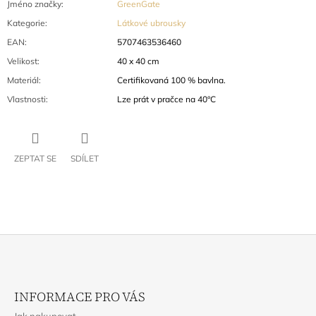
Jméno značky
:
GreenGate
Kategorie
:
Látkové ubrousky
EAN
:
5707463536460
Velikost
:
40 x 40 cm
Materiál
:
Certifikovaná 100 % bavlna.
Vlastnosti
:
Lze prát v pračce na 40°C
ZEPTAT SE
SDÍLET
Z
Á
INFORMACE PRO VÁS
P