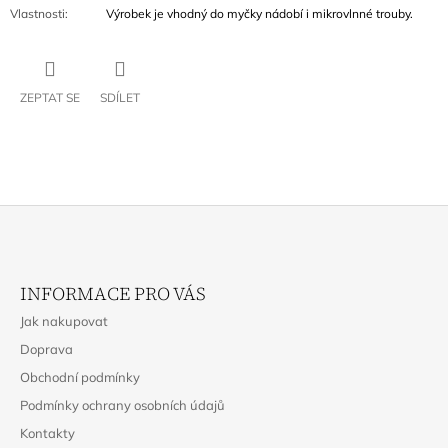
Vlastnosti
:
Výrobek je vhodný do myčky nádobí i mikrovlnné trouby.
ZEPTAT SE
SDÍLET
Z
Á
INFORMACE PRO VÁS
P
Jak nakupovat
A
Doprava
T
Obchodní podmínky
Í
Podmínky ochrany osobních údajů
Kontakty