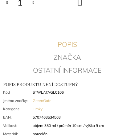
DO
KOŠÍKU
J
E
M
E
MALÝ
TALÍŘ
POPIS
ELLE
PALE
ZNAČKA
GREEN
303
OSTATNÍ INFORMACE
Kč
Původně:
405
POPIS PRODUKTU NENÍ DOSTUPNÝ
Kč
Kód
STWLATAGL0106
Jméno značky
:
GreenGate
Kategorie
:
Hrnky
EAN
:
5707463534503
Velikost
:
objem 350 ml / průměr 10 cm / výška 9 cm
Materiál
:
porcelán