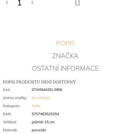
DO
KOŠÍKU
J
E
M
E
UTĚRKA
ELLE
POPIS
PALE
PINK
ZNAČKA
202
Kč
OSTATNÍ INFORMACE
Původně:
270
Kč
POPIS PRODUKTU NENÍ DOSTUPNÝ
Kód
STWSMAEEL3906
Jméno značky
:
GreenGate
Kategorie
:
Talíře
EAN
:
5707463533254
Velikost
:
průměr 15 cm
Materiál
:
porcelán