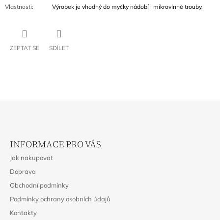
Vlastnosti
:
Výrobek je vhodný do myčky nádobí i mikrovlnné trouby.
ZEPTAT SE
SDÍLET
Z
Á
INFORMACE PRO VÁS
P
Jak nakupovat
A
Doprava
T
Obchodní podmínky
Í
Podmínky ochrany osobních údajů
Kontakty