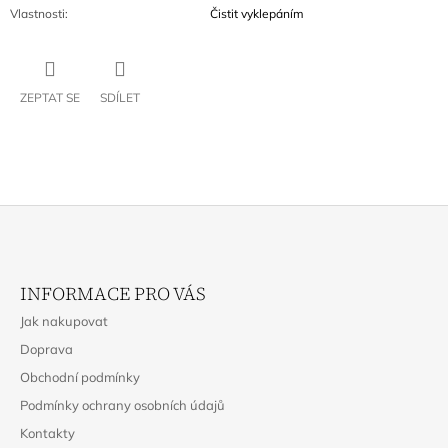
Vlastnosti
:
Čistit vyklepáním
ZEPTAT SE
SDÍLET
Z
Á
INFORMACE PRO VÁS
P
Jak nakupovat
A
Doprava
T
Obchodní podmínky
Í
Podmínky ochrany osobních údajů
Kontakty