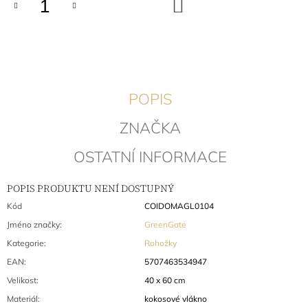
DO
KOŠÍKU
J
E
M
E
TOALETNÍ
TAŠKA
POPIS
LOUISA
WHITE
ZNAČKA
465
Kč
OSTATNÍ INFORMACE
Původně:
621
Kč
POPIS PRODUKTU NENÍ DOSTUPNÝ
Kód
COIDOMAGL0104
Jméno značky
:
GreenGate
Kategorie
:
Rohožky
EAN
:
5707463534947
Velikost
:
40 x 60 cm
Materiál
:
kokosové vlákno