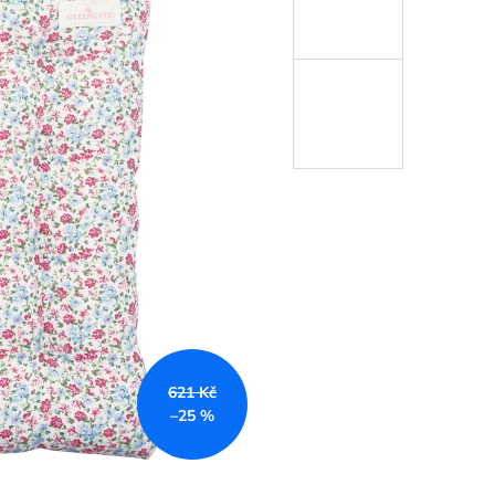
č
621 Kč
–25 %