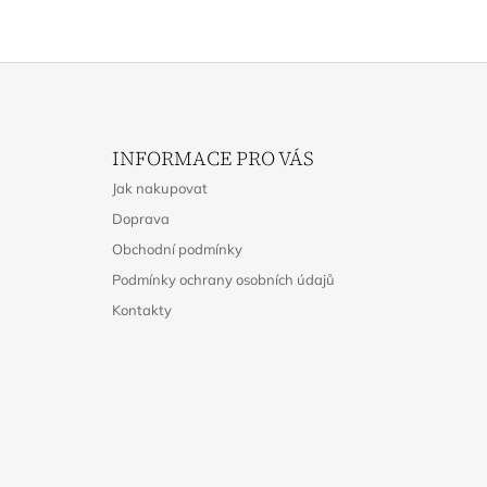
Z
Á
INFORMACE PRO VÁS
P
Jak nakupovat
A
Doprava
T
Obchodní podmínky
Í
Podmínky ochrany osobních údajů
Kontakty