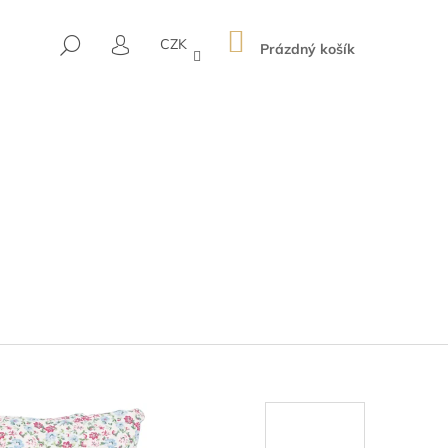
NÁKUPNÍ
HLEDAT
CZK
KOŠÍK
Prázdný košík
PŘIHLÁŠENÍ
Následující
IA WHITE