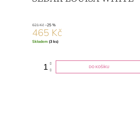
192 Kč
Původně:
257 Kč
621 Kč
–25 %
465 Kč
Měrná
Skladem
(3 ks)
cena:
DO KOŠÍKU