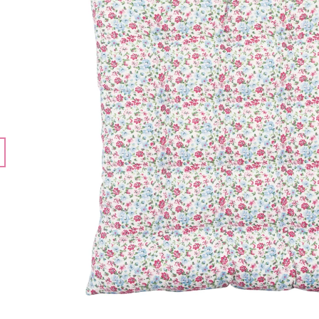
324 Kč
668 Kč
Původně:
432 Kč
Původně:
891 K