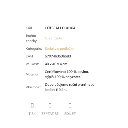
Kód
COTSEALLOU0104
Jméno
GreenGate
značky
:
Kategorie
:
Sedáky a podložky
EAN
:
5707463536583
Velikost
:
40 x 40 x 4 cm
Certifikovaná 100 % bavlna.
Materiál
:
Výplň 100 % polyester.
Doporučujeme ruční praní nebo
Vlastnosti
:
lokální čištění.
TISK
ZEPTAT SE
SDÍLET