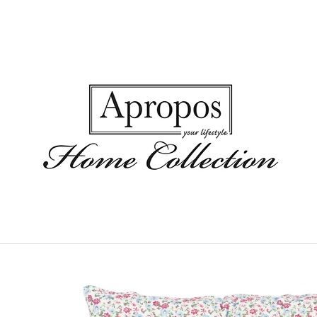
CO POTŘEBUJETE NAJÍT?
HLEDAT
DOPORUČUJEME
CHŇAPKA ELLE PALE BLUE
ZÁSTĚRA ALIV