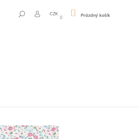
NÁKUPNÍ
HLEDAT
CZK
KOŠÍK
Prázdný košík
PŘIHLÁŠENÍ
Následující
USEK LOUISA WHITE