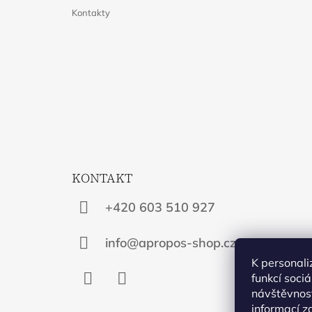
Kontakty
KONTAKT
+420 603 510 927
info@apropos-shop.cz
K personali
funkcí soci
návštěvnost
Facebook
Instagram
informací
z