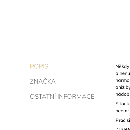
POPIS
Někdy 
a nenu
ZNAČKA
harmon
aniž b
nádobí
OSTATNÍ INFORMACE
S tout
neomrz
Proč si
🤍
Něžn