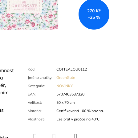
270 Kč
–25 %
Kód
COTTEALOU0112
emnost
 a
Jméno značky
:
GreenGate
ér,
Kategorie
:
NOVINKY
tním
EAN
:
5707463537320
Velikost
:
50 x 70 cm
ás
Materiál
:
Certifikovaná 100 % bavlna.
Vlastnosti
:
Lze prát v pračce na 40°C
id a