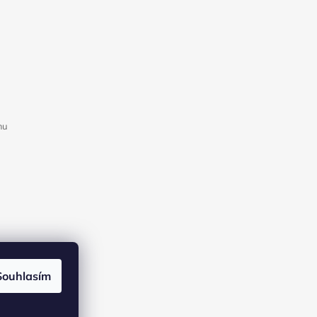
mu
Souhlasím