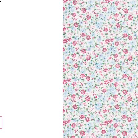
324 Kč
192 Kč
Původně:
432 Kč
Původně:
257 K