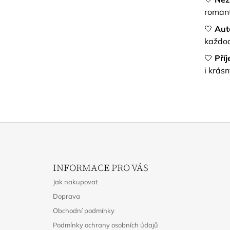
romant
🤍
Aut
každod
🤍
Pří
i krás
Z
Á
INFORMACE PRO VÁS
P
Jak nakupovat
A
Doprava
T
Obchodní podmínky
Í
Podmínky ochrany osobních údajů