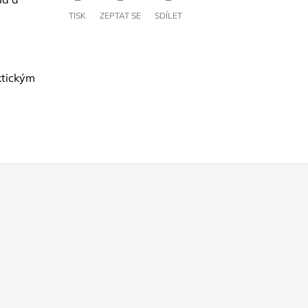
TISK
ZEPTAT SE
SDÍLET
ktickým