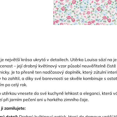
je největší krása ukrytá v detailech. Utěrka Louisa sází na j
cenost – její drobný květinový vzor působí neuvěřitelně čistě
icky. Je to přesně ten nadčasový doplněk, který zútulní interi
y ho zahltil, a díky své barevnosti se skvěle kombinuje s osta
m po celý rok.
o utěrkou vnesete do své kuchyně lehkost a eleganci, která v
í při jarním pečení ani u horkého zimního čaje.
 ji zamilujete:
ý detail:
Drobný květinový potisk, který do domova vnáší kl