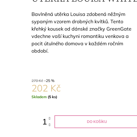
668 Kč
Původně:
891 Kč
Bavlněná utěrka Louisa zdobená něžným
sypaným vzorem drobných kvítků. Tento
křehký kousek od dánské značky GreenGate
vdechne vaší kuchyni romantiku venkova a
pocit útulného domova v každém ročním
období.
270 Kč
–25 %
202 Kč
Měrná
Skladem
(5 ks)
cena:
DO KOŠÍKU