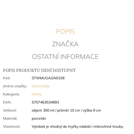
J
E
M
E
POPIS
LÁTKOVÝ
UBROUSEK
ZNAČKA
LOUISA
WHITE
OSTATNÍ INFORMACE
192
Kč
Původně:
POPIS PRODUKTU NENÍ DOSTUPNÝ
257
Kód
STWMUGAGN0106
Kč
Jméno značky
:
GreenGate
Kategorie
:
Hrnky
EAN
:
5707463534893
Velikost
:
objem 300 ml / průměr 10 cm / výška 9 cm
Materiál
:
porcelán
Vlastnosti
:
Výrobek je vhodný do myčky nádobí i mikrovlnné trouby.