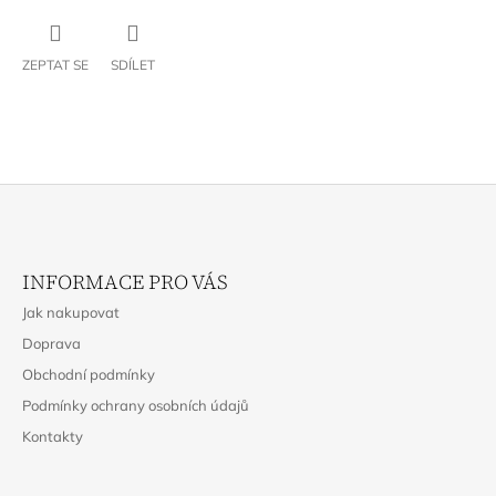
ZEPTAT SE
SDÍLET
Z
Á
INFORMACE PRO VÁS
P
Jak nakupovat
A
Doprava
T
Obchodní podmínky
Í
Podmínky ochrany osobních údajů
Kontakty