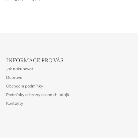
Z
Á
INFORMACE PRO VÁS
P
Jak nakupovat
A
Doprava
T
Obchodní podmínky
Í
Podmínky ochrany osobních údajů
Kontakty