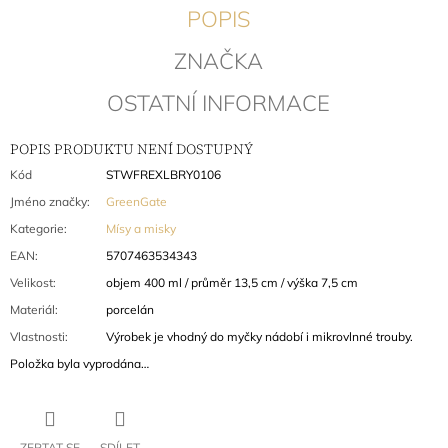
POPIS
J
E
M
ZNAČKA
E
OSTATNÍ INFORMACE
CHŇAPKA
ELLE
POPIS PRODUKTU NENÍ DOSTUPNÝ
PALE
BLUE
Kód
STWFREXLBRY0106
324
Jméno značky
:
GreenGate
Kč
Původně:
Kategorie
:
Mísy a misky
432
EAN
:
5707463534343
Kč
Velikost
:
objem 400 ml / průměr 13,5 cm / výška 7,5 cm
Materiál
:
porcelán
Vlastnosti
:
Výrobek je vhodný do myčky nádobí i mikrovlnné trouby.
Položka byla vyprodána…
ZEPTAT SE
SDÍLET