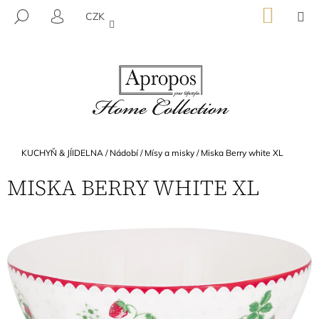
K
Přejít
NÁKU
M
HLEDAT
CZK
na
KOŠÍK
O
PŘIHLÁŠENÍ
ZPĚT
ZPĚT
obsah
Š
Í
C
K
O
P
O
T
Domů
KUCHYŇ & JÍIDELNA
/
Nádobí
/
Mísy a misky
/
Miska Berry white XL
Ř
MISKA BERRY WHITE XL
E
B
U
J
E
T
E
N