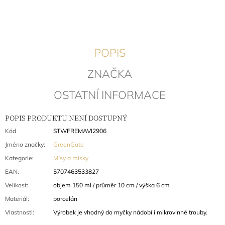
J
E
M
E
POPIS
CHŇAPKA
ELLE
ZNAČKA
PALE
BLUE
OSTATNÍ INFORMACE
324
Kč
Původně:
POPIS PRODUKTU NENÍ DOSTUPNÝ
432
Kód
STWFREMAVI2906
Kč
Jméno značky
:
GreenGate
Kategorie
:
Mísy a misky
EAN
:
5707463533827
Velikost
:
objem 150 ml / průměr 10 cm / výška 6 cm
Materiál
:
porcelán
Vlastnosti
:
Výrobek je vhodný do myčky nádobí i mikrovlnné trouby.