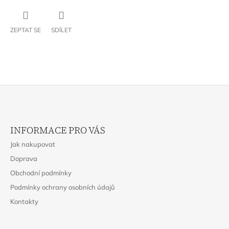
ZEPTAT SE
SDÍLET
Z
Á
INFORMACE PRO VÁS
P
Jak nakupovat
A
Doprava
T
Obchodní podmínky
Í
Podmínky ochrany osobních údajů
Kontakty