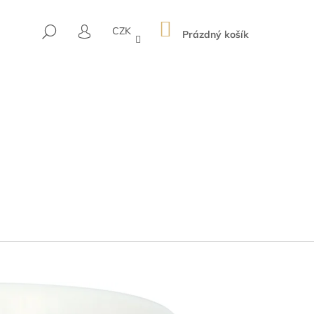
NÁKUPNÍ
HLEDAT
CZK
KOŠÍK
Prázdný košík
PŘIHLÁŠENÍ
Následující
USEK LOUISA WHITE