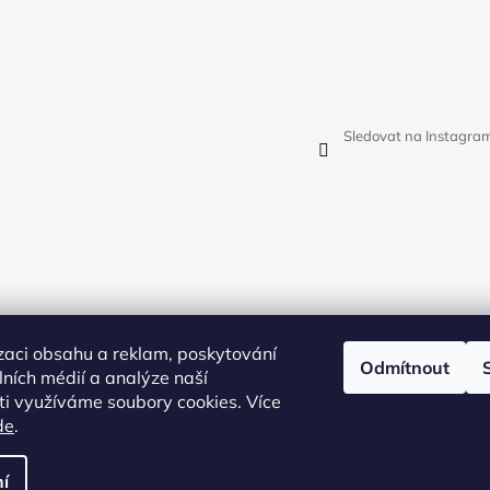
Sledovat na Instagra
zaci obsahu a reklam, poskytování
Odmítnout
álních médií a analýze naší
i využíváme soubory cookies. Více
de
.
vit nastavení cookies
í