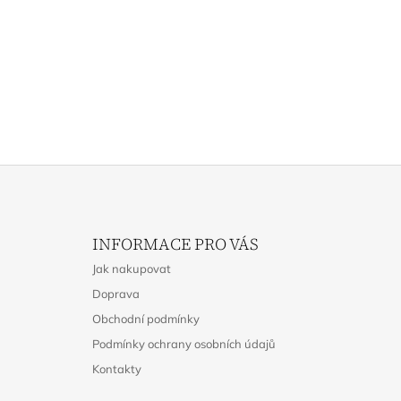
Z
Á
INFORMACE PRO VÁS
P
Jak nakupovat
A
Doprava
T
Obchodní podmínky
Í
Podmínky ochrany osobních údajů
Kontakty