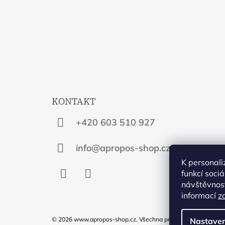
KONTAKT
+420 603 510 927
info@apropos-shop.cz
K personali
funkcí soci
návštěvnost
Facebook
Instagram
informací
z
© 2026 www.apropos-shop.cz. Všechna práva vyhrazena.
Upra
Nastaven