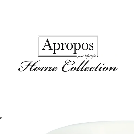
CO POTŘEBUJETE NAJÍT?
HLEDAT
DOPORUČUJEME
ue
MISKA LOUISA WHITE
LÁTKOVÝ UBRO