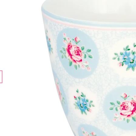
283 Kč
192 Kč
Původně:
378 Kč
Původně:
257 K