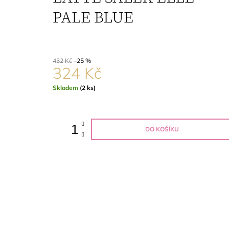
303 Kč
PALE BLUE
Původně:
405 Kč
432 Kč
–25 %
324 Kč
Měrná
Skladem
(2 ks)
cena:
DO KOŠÍKU