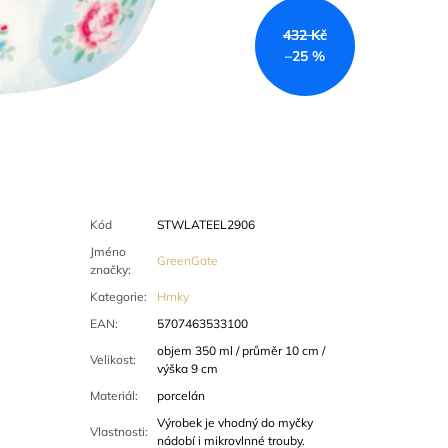
432 Kč
–25 %
Kód
STWLATEEL2906
Jméno
GreenGate
značky
:
Kategorie
:
Hrnky
EAN
:
5707463533100
objem 350 ml / průměr 10 cm /
Velikost
:
výška 9 cm
Materiál
:
porcelán
Výrobek je vhodný do myčky
Vlastnosti
:
nádobí i mikrovlnné trouby.